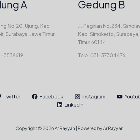
ung A
Gedung B
eng No.20, Ujung, Kec.
Jl. Pegirian No.234, Simol
, Surabaya, Jawa Timur
Kec. Simokerto, Surabaya,
Timur 60144
31-3538619
Telp. 031-37304476
Twitter
Facebook
Instagram
Youtu
Linkedin
Copyright © 2026 Ar Rayyan | Powered by Ar Rayyan.