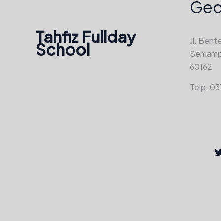
Ged
Tahfiz Fullday
Jl. Bent
School
Semampir
60162
Telp. 0