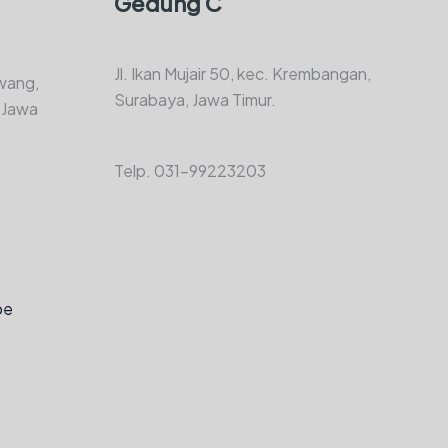
Gedung C
Jl. Ikan Mujair 50, kec. Krembangan,
awang,
Surabaya, Jawa Timur.
 Jawa
Telp. 031-99223203
be